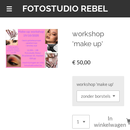
FOTOSTUDIO REBEL
Ga
direct
naar
de
workshop
hoofdinhoud
'make up'
€ 50,00
workshop 'make up'
In
winkelwagen