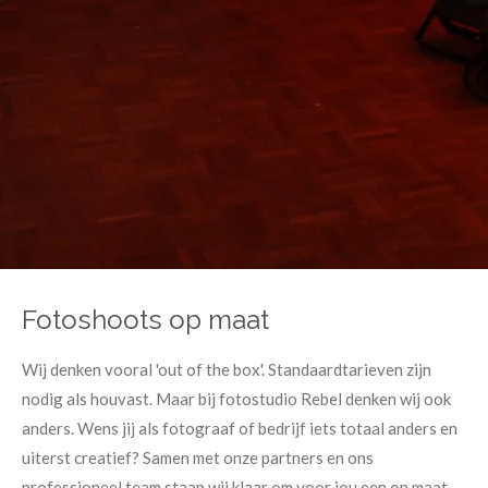
Fotoshoots op maat
Wij denken vooral 'out of the box'. Standaardtarieven zijn
nodig als houvast. Maar bij fotostudio Rebel denken wij ook
anders. Wens jij als fotograaf of bedrijf iets totaal anders en
uiterst creatief? Samen met onze partners en ons
professioneel team staan wij klaar om voor jou een op maat