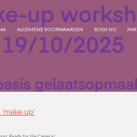
INA
ALGEMENE VOORWAARDEN
BOEK NU
PAR
 'make up'
op: Ready for the Camera!