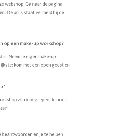
nze webshop. Ga naar de pagina
en. De prijs staat vermeld bij de
den op een make-up workshop?
d is. Neem je eigen make-up
grijkste: kom met een open geest en
op?
 workshop zijn inbegrepen. Je hoeft
meur!
te beantwoorden en je te helpen