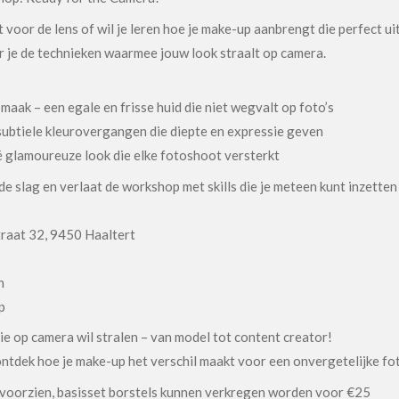
rt voor de lens of wil je leren hoe je make-up aanbrengt die perfect 
 je de technieken waarmee jouw look straalt op camera.
aak – een egale en frisse huid die niet wegvalt op foto’s
subtiele kleurovergangen die diepte en expressie geven
 glamoureuze look die elke fotoshoot versterkt
 de slag en verlaat de workshop met skills die je meteen kunt inzette
traat 32, 9450 Haaltert
h
p
ie op camera wil stralen – van model tot content creator!
ontdek hoe je make-up het verschil maakt voor een onvergetelijke fo
 voorzien, basisset borstels kunnen verkregen worden voor €25