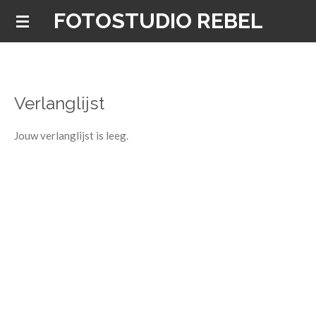
FOTOSTUDIO REBEL
Ga
direct
naar
de
hoofdinhoud
Verlanglijst
Jouw verlanglijst is leeg.